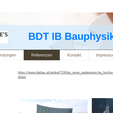
BDT IB Bauphysi
eistungen
Referenzen
Kontakt
Impress
https://www.daibau.at/artikel/719/die_neue_padagogische_hochsc
ekten