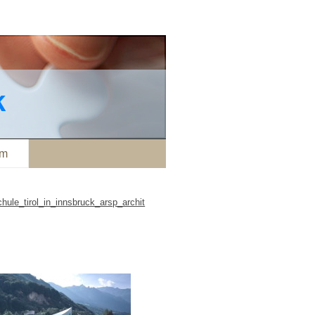
k
um
hule_tirol_in_innsbruck_arsp_archit